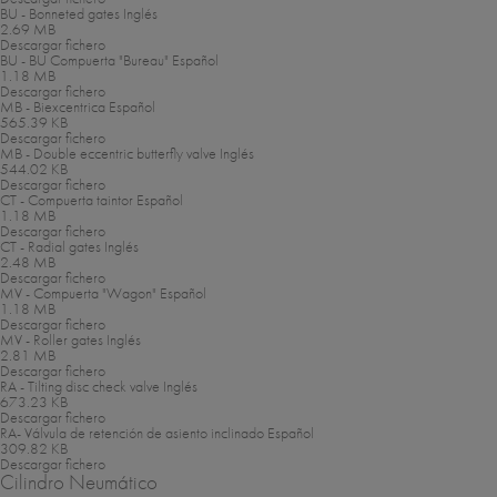
BU - Bonneted gates
Inglés
2.69 MB
Descargar fichero
BU - BU Compuerta "Bureau"
Español
1.18 MB
Descargar fichero
MB - Biexcentrica
Español
565.39 KB
Descargar fichero
MB - Double eccentric butterfly valve
Inglés
544.02 KB
Descargar fichero
CT - Compuerta taintor
Español
1.18 MB
Descargar fichero
CT - Radial gates
Inglés
2.48 MB
Descargar fichero
MV - Compuerta "Wagon"
Español
1.18 MB
Descargar fichero
MV - Roller gates
Inglés
2.81 MB
Descargar fichero
RA - Tilting disc check valve
Inglés
673.23 KB
Descargar fichero
RA- Válvula de retención de asiento inclinado
Español
309.82 KB
Descargar fichero
Cilindro Neumático