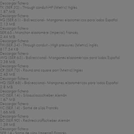
Descargar fichero
TK (SER.32) - Through conduit-HP (Metric)
Inglés
1.87 MB
Descargar fichero
VG (SER.61) - Bidireccional- Mangones elastoméricos para lodos
Español
2.13 MB
Descargar fichero
SER.65 - Manchon élastomère (Imperial)
Francés
2.44 MB
Descargar fichero
TH (SER.34) - Through conduit - High pressures (Metric)
Inglés
817.54 KB
Descargar fichero
WG (SER.65) - Bidireccional- Mangones elastoméricos para lodos
Español
2.38 MB
Descargar fichero
CR (SER.70) - Round and square port (Metric)
Inglés
2.45 MB
Descargar fichero
HG (SER.68) - Bidireccional- Mangones elastoméricos para lodos
Español
2.8 MB
Descargar fichero
XC (SER.14) - Siloauslassschieber
Alemán
1.67 MB
Descargar fichero
XC (SER.14) - Sortie de silos
Francés
1.66 MB
Descargar fichero
BC (SER.90) - Rechteckstoffschieber
Alemán
1.59 MB
Descargar fichero
SER.14 - Sortie de silos (Imperial)
Francés