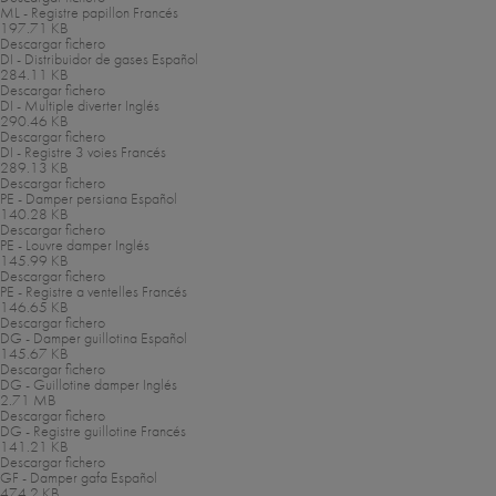
ML - Registre papillon
Francés
197.71 KB
Descargar fichero
DI - Distribuidor de gases
Español
284.11 KB
Descargar fichero
DI - Multiple diverter
Inglés
290.46 KB
Descargar fichero
DI - Registre 3 voies
Francés
289.13 KB
Descargar fichero
PE - Damper persiana
Español
140.28 KB
Descargar fichero
PE - Louvre damper
Inglés
145.99 KB
Descargar fichero
PE - Registre a ventelles
Francés
146.65 KB
Descargar fichero
DG - Damper guillotina
Español
145.67 KB
Descargar fichero
DG - Guillotine damper
Inglés
2.71 MB
Descargar fichero
DG - Registre guillotine
Francés
141.21 KB
Descargar fichero
GF - Damper gafa
Español
474.2 KB