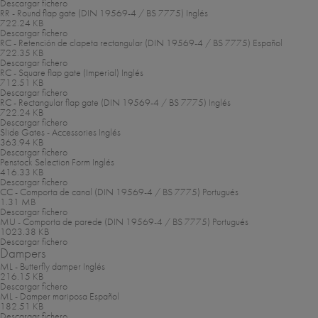
Descargar fichero
RR - Round flap gate (DIN 19569-4 / BS 7775)
Inglés
722.24 KB
Descargar fichero
RC - Retención de clapeta rectangular (DIN 19569-4 / BS 7775)
Español
722.35 KB
Descargar fichero
RC - Square flap gate (Imperial)
Inglés
712.51 KB
Descargar fichero
RC - Rectangular flap gate (DIN 19569-4 / BS 7775)
Inglés
722.24 KB
Descargar fichero
Slide Gates - Accessories
Inglés
363.94 KB
Descargar fichero
Penstock Selection Form
Inglés
416.33 KB
Descargar fichero
CC - Comporta de canal (DIN 19569-4 / BS 7775)
Portugués
1.31 MB
Descargar fichero
MU - Comporta de parede (DIN 19569-4 / BS 7775)
Portugués
1023.38 KB
Descargar fichero
Dampers
ML - Butterfly damper
Inglés
216.15 KB
Descargar fichero
ML - Damper mariposa
Español
182.51 KB
Descargar fichero