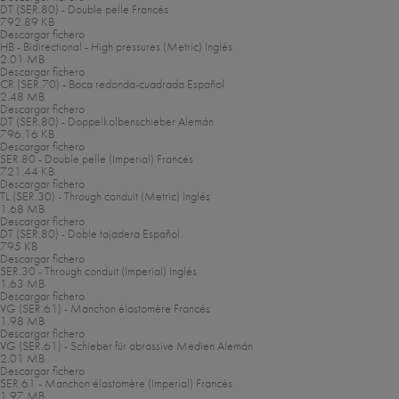
DT (SER.80) - Double pelle
Francés
792.89 KB
Descargar fichero
HB - Bidirectional - High pressures (Metric)
Inglés
2.01 MB
Descargar fichero
CR (SER.70) - Boca redonda-cuadrada
Español
2.48 MB
Descargar fichero
DT (SER.80) - Doppelkolbenschieber
Alemán
796.16 KB
Descargar fichero
SER.80 - Double pelle (Imperial)
Francés
721.44 KB
Descargar fichero
TL (SER.30) - Through conduit (Metric)
Inglés
1.68 MB
Descargar fichero
DT (SER.80) - Doble tajadera
Español
795 KB
Descargar fichero
SER.30 - Through conduit (Imperial)
Inglés
1.63 MB
Descargar fichero
VG (SER.61) - Manchon élastomère
Francés
1.98 MB
Descargar fichero
VG (SER.61) - Schieber für abrassive Medien
Alemán
2.01 MB
Descargar fichero
SER.61 - Manchon élastomère (Imperial)
Francés
1.97 MB