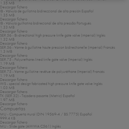
1.35 MB
Descargar fichero
IB - Válvula de guillotina bidireccional de alta presión
Español
1.35 MB
Descargar fichero
IB - Válvula guilhotina bidirecional de alta pressão
Portugués
1.33 MB
Descargar fichero
SER.56 - Bi-directional high pressure knife gate valve (imperial)
Inglés
1.32 MB
Descargar fichero
SER.56 - Vanne à guillotine haute pression bidirectionelle (imperial)
Francés
1.3 MB
Descargar fichero
SER.75 - Polyurethane-lined knife gate valve (Imperial)
Inglés
1.19 MB
Descargar fichero
SER.75 - Vanne guillotine revêtue de polyuréthane (Imperial)
Francés
1.19 MB
Descargar fichero
WS - special design fabricated high pressure knife gate valve
Inglés
1.03 MB
Descargar fichero
TK (SER.32) - Tajadera pasante (Metric)
Español
1.97 MB
Descargar fichero
Compuertas
MU - Compuerta mural (DIN 19569-4 / BS 7775)
Español
999.4 KB
Descargar fichero
MU - Slide gate (AWWA C561)
Inglés