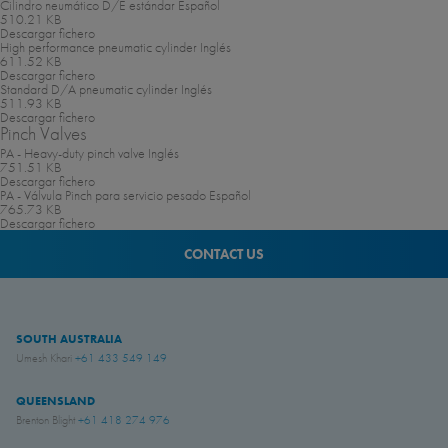
Cilindro neumático D/E estándar
Español
510.21 KB
Descargar fichero
High performance pneumatic cylinder
Inglés
611.52 KB
Descargar fichero
Standard D/A pneumatic cylinder
Inglés
511.93 KB
Descargar fichero
Pinch Valves
PA - Heavy-duty pinch valve
Inglés
751.51 KB
Descargar fichero
PA - Válvula Pinch para servicio pesado
Español
765.73 KB
Descargar fichero
CONTACT US
SOUTH AUSTRALIA
Umesh Khari
+61 433 549 149
QUEENSLAND
Brenton Blight
+61 418 274 976