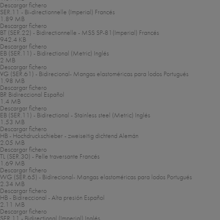
Descargar fichero
SER.11 - Bi-directionnelle (Imperial)
Francés
1.89 MB
Descargar fichero
BT (SER.22) - Bidirectionnelle - MSS SP-81(Imperial)
Francés
942.4 KB
Descargar fichero
EB (SER.11) - Bidirectional (Metric)
Inglés
2 MB
Descargar fichero
VG (SER.61) - Bidirecional- Mangas elastoméricas para lodos
Portugués
1.98 MB
Descargar fichero
BR Bidireccional
Español
1.4 MB
Descargar fichero
EB (SER.11) - Bidirectional - Stainless steel (Metric)
Inglés
1.53 MB
Descargar fichero
HB - Hochdruckschieber - zweiseitig dichtend
Alemán
2.05 MB
Descargar fichero
TL (SER.30) - Pelle traversante
Francés
1.69 MB
Descargar fichero
WG (SER.65) - Bidirecional- Mangas elastoméricas para lodos
Portugués
2.34 MB
Descargar fichero
HB - Bidireccional - Alta presión
Español
2.11 MB
Descargar fichero
SER.11 - Bidirectional (Imperial)
Inglés