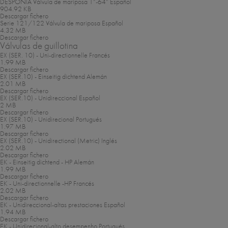
DESPONIA Válvula de mariposa 1”-64”
Español
904.92 KB
Descargar fichero
Serie 121/122 Válvula de mariposa
Español
4.32 MB
Descargar fichero
Válvulas de guillotina
EX (SER. 10) - Uni-directionnelle
Francés
1.99 MB
Descargar fichero
EX (SER.10) - Einseitig dichtend
Alemán
2.01 MB
Descargar fichero
EX (SER.10) - Unidireccional
Español
2 MB
Descargar fichero
EX (SER.10) - Unidirecional
Portugués
1.97 MB
Descargar fichero
EX (SER.10) - Unidirectional (Metric)
Inglés
2.02 MB
Descargar fichero
EK - Einseitig dichtend - HP
Alemán
1.99 MB
Descargar fichero
EK - Uni-directionnelle -HP
Francés
2.02 MB
Descargar fichero
EK - Unidireccional-altas prestaciones
Español
1.94 MB
Descargar fichero
EK - Unidirecional-alto desempenho
Portugués