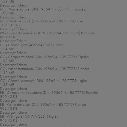
1.59 MB
Descargar fichero
MU - Vanne murale (DIN 19569-4 / BS 7775)
Francés
1.05 MB
Descargar fichero
MU - Wall penstock (DIN 19569-4 / BS 7775)
Inglés
1021.37 KB
Descargar fichero
RB - Comporta vertedora (DIN 19569-4 / BS 7775)
Portugués
860.27 KB
Descargar fichero
CC - Channel gate (AWWA C561)
Inglés
1.24 MB
Descargar fichero
CC - Compuerta canal (DIN 19569-4 / BS 7775)
Español
1.33 MB
Descargar fichero
CC - Vanne batardeau (DIN 19569-4 / BS 7775)
Francés
1.32 MB
Descargar fichero
CC - Channel penstock (DIN 19569-4 / BS 7775)
Inglés
1.35 MB
Descargar fichero
RB - Compuerta rebosadero (DIN 19569-4 / BS 7775)
Español
899.43 KB
Descargar fichero
RB - Vanne déversoir (DIN 19569-4 / BS 7775)
Francés
902.13 KB
Descargar fichero
RB - Weir gate (AWWA C561)
Inglés
945.75 KB
Descargar fichero