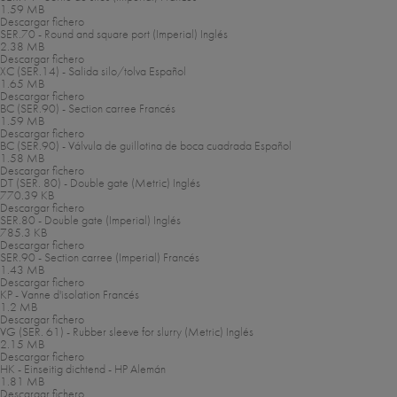
1.59 MB
Descargar fichero
SER.70 - Round and square port (Imperial)
Inglés
2.38 MB
Descargar fichero
XC (SER.14) - Salida silo/tolva
Español
1.65 MB
Descargar fichero
BC (SER.90) - Section carree
Francés
1.59 MB
Descargar fichero
BC (SER.90) - Válvula de guillotina de boca cuadrada
Español
1.58 MB
Descargar fichero
DT (SER. 80) - Double gate (Metric)
Inglés
770.39 KB
Descargar fichero
SER.80 - Double gate (Imperial)
Inglés
785.3 KB
Descargar fichero
SER.90 - Section carree (Imperial)
Francés
1.43 MB
Descargar fichero
KP - Vanne d'isolation
Francés
1.2 MB
Descargar fichero
VG (SER. 61) - Rubber sleeve for slurry (Metric)
Inglés
2.15 MB
Descargar fichero
HK - Einseitig dichtend - HP
Alemán
1.81 MB
Descargar fichero