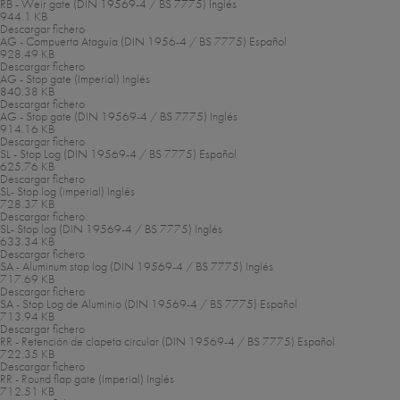
RB - Weir gate (DIN 19569-4 / BS 7775)
Inglés
944.1 KB
Descargar fichero
AG - Compuerta Ataguía (DIN 1956-4 / BS 7775)
Español
928.49 KB
Descargar fichero
AG - Stop gate (Imperial)
Inglés
840.38 KB
Descargar fichero
AG - Stop gate (DIN 19569-4 / BS 7775)
Inglés
914.16 KB
Descargar fichero
SL - Stop Log (DIN 19569-4 / BS 7775)
Español
625.76 KB
Descargar fichero
SL- Stop log (imperial)
Inglés
728.37 KB
Descargar fichero
SL- Stop log (DIN 19569-4 / BS 7775)
Inglés
633.34 KB
Descargar fichero
SA - Aluminum stop log (DIN 19569-4 / BS 7775)
Inglés
717.69 KB
Descargar fichero
SA - Stop Log de Aluminio (DIN 19569-4 / BS 7775)
Español
713.94 KB
Descargar fichero
RR - Retención de clapeta circular (DIN 19569-4 / BS 7775)
Español
722.35 KB
Descargar fichero
RR - Round flap gate (Imperial)
Inglés
712.51 KB