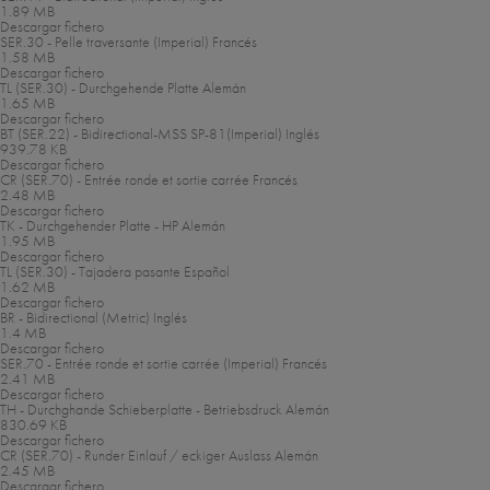
1.89 MB
Descargar fichero
SER.30 - Pelle traversante (Imperial)
Francés
1.58 MB
Descargar fichero
TL (SER.30) - Durchgehende Platte
Alemán
1.65 MB
Descargar fichero
BT (SER.22) - Bidirectional-MSS SP-81(Imperial)
Inglés
939.78 KB
Descargar fichero
CR (SER.70) - Entrée ronde et sortie carrée
Francés
2.48 MB
Descargar fichero
TK - Durchgehender Platte - HP
Alemán
1.95 MB
Descargar fichero
TL (SER.30) - Tajadera pasante
Español
1.62 MB
Descargar fichero
BR - Bidirectional (Metric)
Inglés
1.4 MB
Descargar fichero
SER.70 - Entrée ronde et sortie carrée (Imperial)
Francés
2.41 MB
Descargar fichero
TH - Durchghande Schieberplatte - Betriebsdruck
Alemán
830.69 KB
Descargar fichero
CR (SER.70) - Runder Einlauf / eckiger Auslass
Alemán
2.45 MB
Descargar fichero