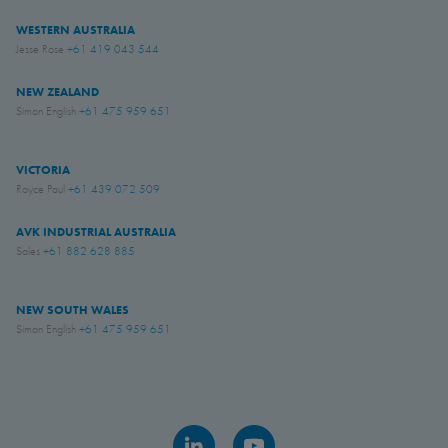
WESTERN AUSTRALIA
Jesse Rose
+61 419 043 544
NEW ZEALAND
Simon English
+61 475 959 651
VICTORIA
Royce Paul
+61 439 072 509
AVK INDUSTRIAL AUSTRALIA
Sales
+61 882 628 885
NEW SOUTH WALES
Simon English
+61 475 959 651