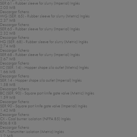
SER.61 - Rubber sleeve for slurry (Imperial)
Inglés
2.05 MB
Descargar fichero
WG (SER. 65) - Rubber sleeve for slurry (Metric)
Inglés
2.37 MB
Descargar fichero
SER.65 - Rubber sleeve for slurry (Imperial)
Inglés
2.32 MB
Descargar fichero
HG (SER. 68) - Rubber sleeve for slurry (Metric)
Inglés
2.74 MB
Descargar fichero
SER.68 - Rubber sleeve for slurry (Imperial)
Inglés
2.67 MB
Descargar fichero
XC (SER. 14) - Hopper shape silo outlet (Metric)
Inglés
1.66 MB
Descargar fichero
SER.14 - Hopper shape silo outlet (Imperial)
Inglés
1.58 MB
Descargar fichero
BC (SER. 90) - Square port knife gate valve (Metric)
Inglés
1.59 MB
Descargar fichero
SER.90 - Square port knife gate valve (Imperial)
Inglés
1.42 MB
Descargar fichero
CX - Coal burner isolation (NFPA 85)
Inglés
806.8 KB
Descargar fichero
KP - Transmitter isolation (Metric)
Inglés
1.2 MB