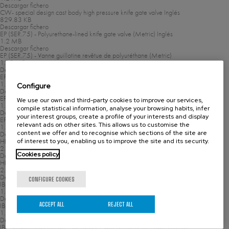
Descargar fichero
CW- special design cast body high pressure knife gate valve
Inglés
829.83 KB
Descargar fichero
EP (SER.75) - Polyurethane-lined knife gate valve (Metric)
Inglés
1.2 MB
Descargar fichero
EP (SER.75) - Vanne guillotine revêtue de polyuréthane (Metric)
1.19 MB
Descargar fichero
EP - Polyurethan ausgekleideter Plattenschieber
Alemán
1.17 MB
Configure
Descargar fichero
EP - Válvula de guillotina de poliuretano
Español
We use our own and third-party cookies to improve our services,
1.19 MB
compile statistical information, analyse your browsing habits, infer
Descargar fichero
your interest groups, create a profile of your interests and display
EP - Válvula guilhotina revestida a poliuretano
Portugués
relevant ads on other sites. This allows us to customise the
1.19 MB
content we offer and to recognise which sections of the site are
Descargar fichero
of interest to you, enabling us to improve the site and its security.
HB -Bidirecional - Alta pressão
Portugués
2.05 MB
Cookies policy
Descargar fichero
HB- Bi-directionnelle haute pression
Francés
2.04 MB
Descargar fichero
CONFIGURE COOKIES
IB (SER.56) - Bi-directional high pressure knife gate valve (metric)
Inglés
1.35 MB
Descargar fichero
ACCEPT ALL
REJECT ALL
IB (SER.56) - Vanne à guillotine haute pression bidirectionelle (métrique)
Francés
1.37 MB
Descargar fichero
IB - Beidseitig dichtender Hochdruck-Zwischenflanschschieber
Alemán