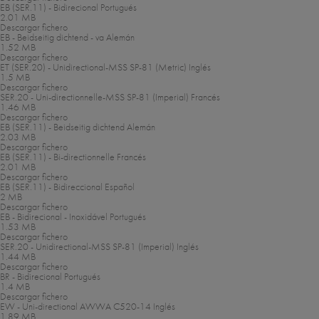
EB (SER.11) - Bidirecional
Portugués
2.01 MB
Descargar fichero
EB - Beidseitig dichtend - va
Alemán
1.52 MB
Descargar fichero
ET (SER.20) - Unidirectional-MSS SP-81 (Metric)
Inglés
1.5 MB
Descargar fichero
SER.20 - Uni-directionnelle-MSS SP-81 (Imperial)
Francés
1.46 MB
Descargar fichero
EB (SER.11) - Beidseitig dichtend
Alemán
2.03 MB
Descargar fichero
EB (SER.11) - Bi-directionnelle
Francés
2.01 MB
Descargar fichero
EB (SER.11) - Bidireccional
Español
2 MB
Descargar fichero
EB - Bidirecional - Inoxidável
Portugués
1.53 MB
Descargar fichero
SER.20 - Unidirectional-MSS SP-81 (Imperial)
Inglés
1.44 MB
Descargar fichero
BR - Bidirecional
Portugués
1.4 MB
Descargar fichero
EW - Uni-directional AWWA C520-14
Inglés
1.89 MB