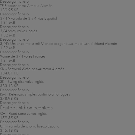
Descargar fichero
TP Probennahme Armatur
Alemán
139.95 KB
Descargar fichero
3/4 V válvula de 3 y 4 vías
Español
1.31 MB
Descargar fichero
3/4 Way valves
Inglés
1.32 MB
Descargar fichero
3/4V Umlenkarmatur mit Monoblockgehäuse, meallisch dichtend
Alemán
1.32 MB
Descargar fichero
Vanne de 3/4 voies
Francés
1.31 MB
Descargar fichero
SK - Schwenk-Scheiben-Armatur
Alemán
384.01 KB
Descargar fichero
SK - Swing disc valve
Inglés
383.13 KB
Descargar fichero
RM - Retenção simples portinhola
Portugués
378.98 KB
Descargar fichero
Equipos hidromecánicos
CH - Fixed cone valves
Inglés
159.55 KB
Descargar fichero
CH - Válvula de chorro hueco
Español
345.18 KB
Descargar fichero