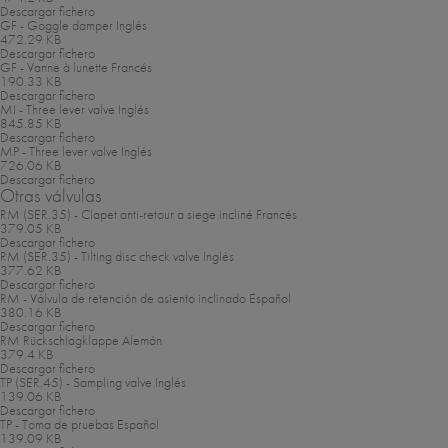
Descargar fichero
GF - Goggle damper
Inglés
472.29 KB
Descargar fichero
GF - Vanne à lunette
Francés
190.33 KB
Descargar fichero
MI - Three lever valve
Inglés
845.85 KB
Descargar fichero
MP - Three lever valve
Inglés
726.06 KB
Descargar fichero
Otras válvulas
RM (SER.35) - Clapet anti-retour a siege incliné
Francés
379.05 KB
Descargar fichero
RM (SER.35) - Tilting disc check valve
Inglés
377.62 KB
Descargar fichero
RM - Válvula de retención de asiento inclinado
Español
380.16 KB
Descargar fichero
RM Rückschlagklappe
Alemán
379.4 KB
Descargar fichero
TP (SER.45) - Sampling valve
Inglés
139.06 KB
Descargar fichero
TP - Toma de pruebas
Español
139.09 KB