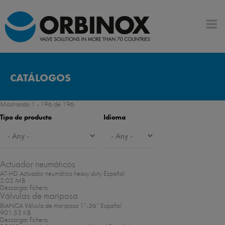
CATÁLOGOS
Mostrando 1 - 196 de 196
Tipo de producto
Idioma
Actuador neumáticos
AT-HD Actuador neumático heavy duty
Español
2.02 MB
Descargar fichero
Válvulas de mariposa
BIANCA Válvula de mariposa 1”-36”
Español
901.53 KB
Descargar fichero