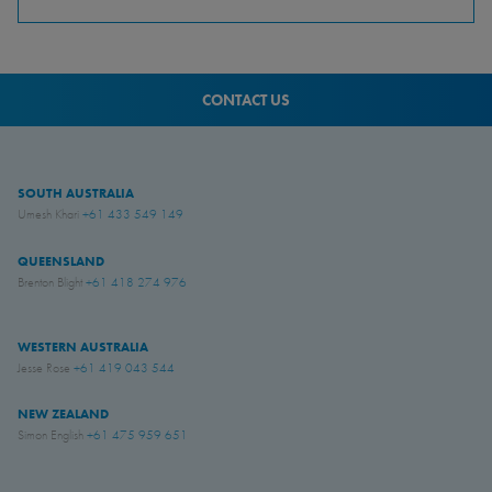
CONTACT US
SOUTH AUSTRALIA
Umesh Khari
+61 433 549 149
QUEENSLAND
Brenton Blight
+61 418 274 976
WESTERN AUSTRALIA
Jesse Rose
+61 419 043 544
NEW ZEALAND
Simon English
+61 475 959 651