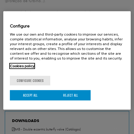
(proteção de turbina…).
Sistema de fechamento com elastómero na válvula, que garante a
estanqueidade e possibilita a manutenção da junta de vedação sem
Configure
desmontar a válvula.
We use our own and third-party cookies to improve our services,
Fabricação mecanosoldada robusta com ampla possibilidade de
compile statistical information, analyse your browsing habits, infer
your interest groups, create a profile of your interests and display
fabricação de medidas, cargas de água e materiais, conforme
relevant ads on other sites. This allows us to customise the
necessidade.
content we offer and to recognise which sections of the site are
of interest to you, enabling us to improve the site and its security.
Acionamento hidráulico, elétrico e manual.
Cookies policy
Possibilidade de incorporar by-pass para equilíbrio de pressões e
CONFIGURE COOKIES
contrapeso para fechamento de emergência.
ACCEPT ALL
REJECT ALL
DOWNLOADS
MB - Double eccentric butterfly valve (Catálogos)
PDF - 544.02 KB