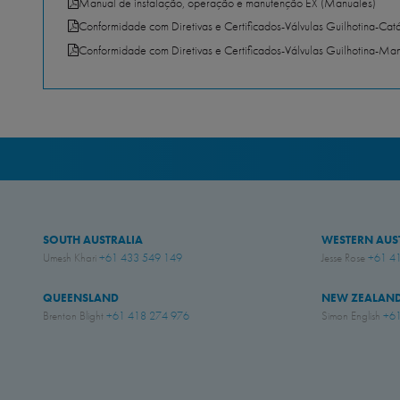
Manual de instalação, operação e manutenção EX (Manuales)
Conformidade com Diretivas e Certificados-Válvulas Guilhotina-Catá
Conformidade com Diretivas e Certificados-Válvulas Guilhotina-Manu
SOUTH AUSTRALIA
WESTERN AUS
Umesh Khari
+61 433 549 149
Jesse Rose
+61 4
QUEENSLAND
NEW ZEALAN
Brenton Blight
+61 418 274 976
Simon English
+61