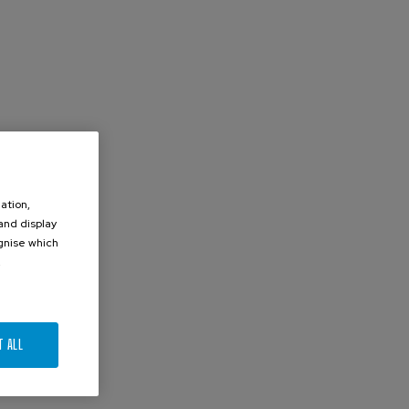
ation,
 and display
ognise which
.
T ALL