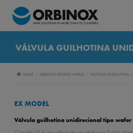
VÁLVULA GUILHOTINA UNI
/
/
HOME
ORBINOX MINING WORLD
VÁLVULAS GUILHOTINA
EX MODEL
Válvula guilhotina unidirecional tipo wafer
O modelo EX é uma válvula de uso geral para fluídos carr