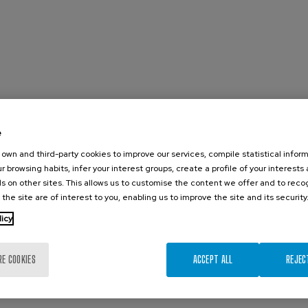
e
own and third-party cookies to improve our services, compile statistical inform
r browsing habits, infer your interest groups, create a profile of your interests
s on other sites. This allows us to customise the content we offer and to rec
 the site are of interest to you, enabling us to improve the site and its security
licy
RE COOKIES
ACCEPT ALL
REJEC