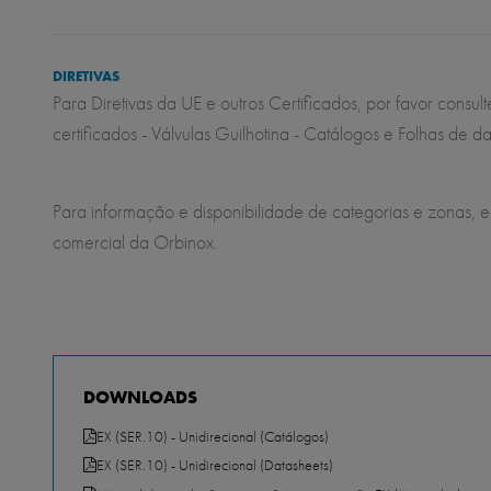
DIRETIVAS
Para Diretivas da UE e outros Certificados, por favor cons
certificados - Válvulas Guilhotina - Catálogos e Folhas de d
Para informação e disponibilidade de categorias e zonas, 
comercial da Orbinox.
DOWNLOADS
EX (SER.10) - Unidirecional (Catálogos)
EX (SER.10) - Unidirecional (Datasheets)