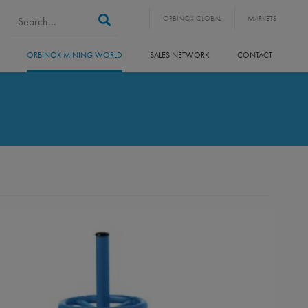
Search form
Search
ORBINOX GLOBAL
MARKETS
ORBINOX MINING WORLD
SALES NETWORK
CONTACT