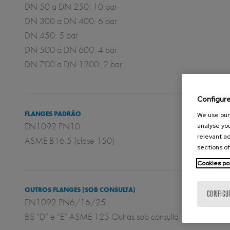
DN 50 a DN 250: 10 bar
DN 300 a DN 400: 6 bar
DN 450: 5 bar
DN 500 a DN 600: 4 bar
DN 700 a DN 1200: 2 bar
Configur
FLANGES PADRÃO
We use our 
EN1092 PN10
analyse you
relevant ad
ASME B16.5 (clase 150)
sections of
Cookies po
OUTROS FLANGES (SOB CONSULTA)
CONFIGU
EN1092 PN6/16/25
BS “D” e “E” ASME 125 Outras sob consulta