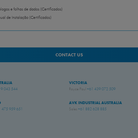
logos e folhas de dados (Certificados)
al de Instalação (Certificados)
CONTACT US
TRALIA
VICTORIA
19 043 544
Royce Paul
+61 439 072 509
D
AVK INDUSTRIAL AUSTRALIA
 475 959 651
Sales
+61 882 628 885