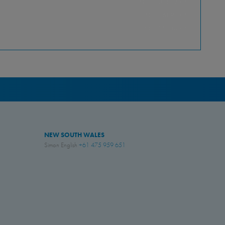
PDF - 1,014.42 KB
PDF - 161.94 KB
PDF - 351.38 KB
NEW SOUTH WALES
Simon English
+61 475 959 651