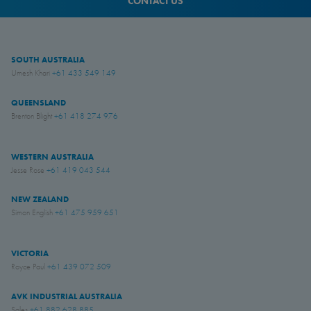
CONTACT US
SOUTH AUSTRALIA
Umesh Khari
+61 433 549 149
QUEENSLAND
Brenton Blight
+61 418 274 976
WESTERN AUSTRALIA
Jesse Rose
+61 419 043 544
NEW ZEALAND
Simon English
+61 475 959 651
VICTORIA
Royce Paul
+61 439 072 509
AVK INDUSTRIAL AUSTRALIA
Sales
+61 882 628 885