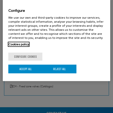
les vidanges et les conduites forcées des barrages.
Possibilité de concentrer le flux de sortie par des déflecteurs fixes ou
Configure
mobiles.
We use our own and third-party cookies to improve our services,
compile statistical information, analyse your browsing habits, infer
your interest groups, create a profile of your interests and display
Construction mécano-soudée robuste en acier au carbone, avec
relevant ads on other sites. This allows us to customise the
possibilité de fabrication en toutes dimensions et matières , et pour
content we offer and to recognise which sections of the site are
of interest to you, enabling us to improve the site and its security.
toutes hauteurs d´eau, suivant besoins.
Cookies policy
Actionneur hydraulique, électrique ou manuel.
CONFIGURE COOKIES
ACCEPT ALL
REJECT ALL
DOWNLOADS
CH - Fixed cone valves (Catálogos)
PDF - 159.55 KB