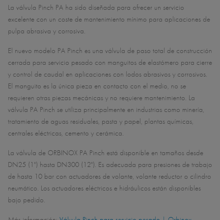
La válvula Pinch PA ha sido diseñada para ofrecer un servicio
excelente con un coste de mantenimiento mínimo para aplicaciones de
pulpa abrasiva y corrosiva.
El nuevo modelo PA Pinch es una válvula de paso total de construcción
cerrada para servicio pesado con manguitos de elastómero para cierre
y control de caudal en aplicaciones con lodos abrasivos y corrosivos.
El manguito es la única pieza en contacto con el medio, no se
requieren otras piezas mecánicas y no requiere mantenimiento. La
válvula PA Pinch se utiliza principalmente en industrias como minería,
tratamiento de aguas residuales, pasta y papel, plantas químicas,
centrales eléctricas, cemento y cerámica.
La válvula de ORBINOX PA Pinch está disponible en tamaños desde
DN25 (1") hasta DN300 (12"). Es adecuada para presiones de trabajo
de hasta 10 bar con actuadores de volante, volante reductor o cilindro
neumático. Los actuadores eléctricos e hidráulicos están disponibles
bajo pedido.
Más información:
Válvula Pinch para servicio pesado | Orbinox