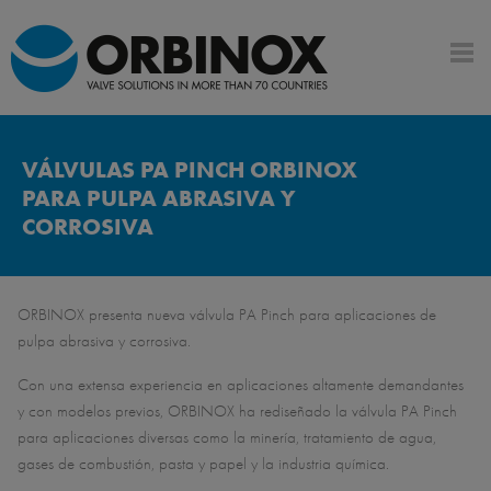
VÁLVULAS PA PINCH ORBINOX
PARA PULPA ABRASIVA Y
CORROSIVA
ORBINOX presenta nueva válvula PA Pinch para aplicaciones de
pulpa abrasiva y corrosiva.
Con una extensa experiencia en aplicaciones altamente demandantes
y con modelos previos, ORBINOX ha rediseñado la válvula PA Pinch
para aplicaciones diversas como la minería, tratamiento de agua,
gases de combustión, pasta y papel y la industria química.