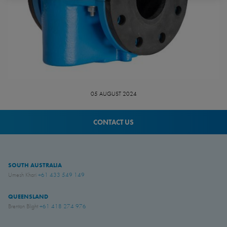
05 AUGUST 2024
CONTACT US
SOUTH AUSTRALIA
Umesh Khari
+61 433 549 149
QUEENSLAND
Brenton Blight
+61 418 274 976